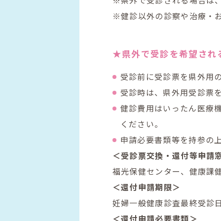
※健診以外の診察や治療・
★県外で受診を希望され
受診前に受診票を県外用
受診時は、県外用受診票
健診費用はいったん医療
ください。
申請必要書類等を持参の
＜受診票交換・還付等申請
福光保健センター、健康課
＜還付申請期限＞
妊婦一般健康診査最終受診
＜還付申請必要書類＞