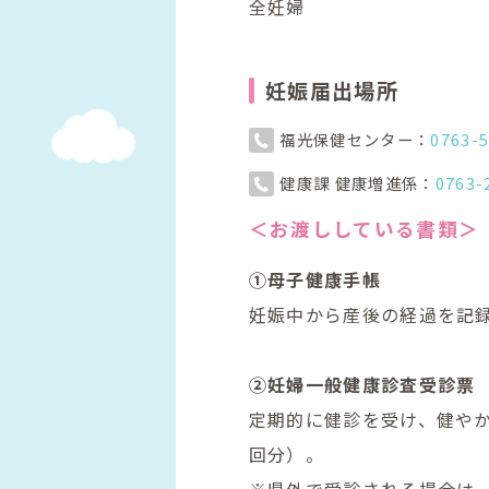
全妊婦
妊娠届出場所
福光保健センター：
0763-
健康課 健康増進係：
0763-
＜お渡ししている書類＞
①母子健康手帳
妊娠中から産後の経過を記
②妊婦一般健康診査受診票
定期的に健診を受け、健や
回分
）
。
※県外で受診される場合は