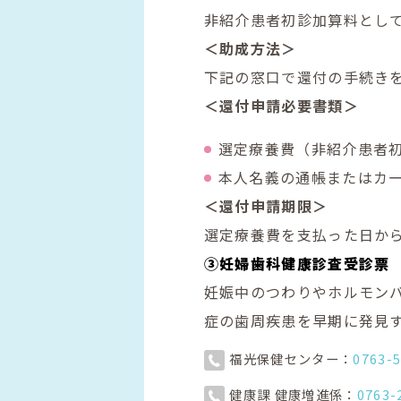
非紹介患者初診加算料とし
＜助成方法＞
下記の窓口で還付の手続き
＜還付申請必要書類＞
選定療養費（非紹介患者
本人名義の通帳またはカ
＜還付申請期限＞
選定療養費を支払った日か
③
妊婦歯科健康診査受診票
妊娠中のつわりやホルモン
症の歯周疾患を早期に発見
福光保健センター：
0763-
健康課 健康増進係：
0763-