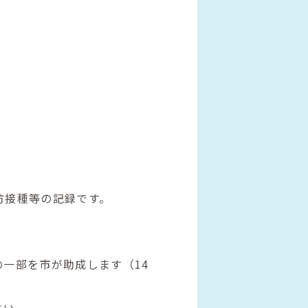
防接種等の記録です。
の一部を市が助成します
（
14
さい。